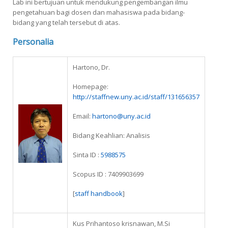
Lab ini bertujuan untuk mendukung pengembangan ilmu
pengetahuan bagi dosen dan mahasiswa pada bidang-
bidang yang telah tersebut di atas.
Personalia
Hartono, Dr.
Homepage:
http://staffnew.uny.ac.id/staff/131656357
Email:
hartono@uny.ac.id
Bidang Keahlian: Analisis
Sinta ID :
5988575
Scopus ID : 7409903699
[
staff handbook
]
Kus Prihantoso krisnawan, M.Si