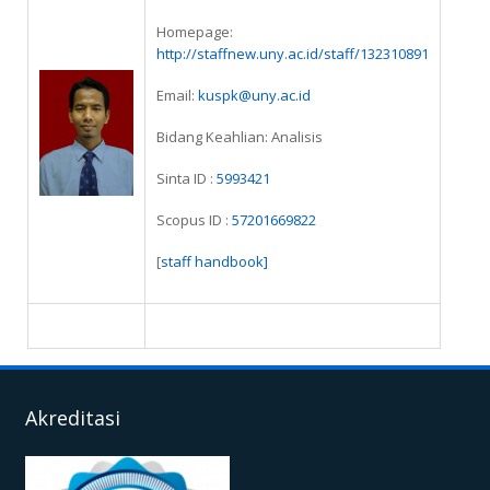
Homepage:
http://staffnew.uny.ac.id/staff/132310891
Email:
kuspk@uny.ac.id
Bidang Keahlian: Analisis
Sinta ID :
5993421
Scopus ID :
57201669822
[
staff handbook
]
Akreditasi