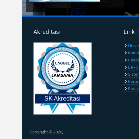
Akreditasi
Link 
Unive
Kamp
Pasca
Be - 
Siste
Perp
Pusat
Copyright © 2026,