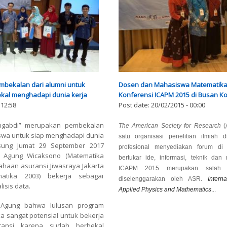
mbekalan dari alumni untuk
Dosen dan Mahasiswa Matematika 
kal menghadapi dunia kerja
Konferensi ICAPM 2015 di Busan Ko
 12:58
Post date:
20/02/2015 - 00:00
ngabdi” merupakan pembekalan
The American Society for Research
(
swa untuk siap menghadapi dunia
satu organisasi penelitian ilmiah 
gsung Jumat 29 September 2017
profesional menyediakan forum d
 Agung Wicaksono (Matematika
bertukar ide, informasi, teknik dan 
sahaan asuransi Jiwasraya Jakarta
ICAPM 2015 merupakan salah s
atika 2003) bekerja sebagai
diselenggarakan oleh ASR.
Intern
isis data.
Applied Physics and Mathematics
...
 Agung bahwa lulusan program
ka sangat potensial untuk bekerja
ransi karena sudah berbekal