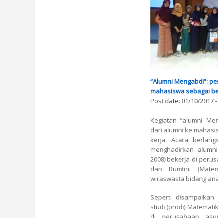
“Alumni Mengabdi”: pe
mahasiswa sebagai be
Post date:
01/10/2017 -
Kegiatan “alumni Me
dari alumni ke mahasi
kerja. Acara berlan
menghadirkan alumni
2008) bekerja di peru
dan Rumtini (Matem
wiraswasta bidang anal
Seperti disampaikan
studi (prodi) Matemati
di perusahaan asu