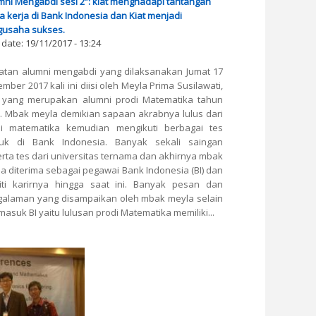
mni Mengabdi sesi 2”: kiat menghadapi tantangan
a kerja di Bank Indonesia dan Kiat menjadi
gusaha sukses.
 date:
19/11/2017 - 13:24
atan alumni mengabdi yang dilaksanakan Jumat 17
mber 2017 kali ini diisi oleh Meyla Prima Susilawati,
i yang merupakan alumni prodi Matematika tahun
. Mbak meyla demikian sapaan akrabnya lulus dari
di matematika kemudian mengikuti berbagai tes
uk di Bank Indonesia. Banyak sekali saingan
rta tes dari universitas ternama dan akhirnya mbak
a diterima sebagai pegawai Bank Indonesia (BI) dan
iti karirnya hingga saat ini. Banyak pesan dan
alaman yang disampaikan oleh mbak meyla selain
 masuk BI yaitu lulusan prodi Matematika memiliki...