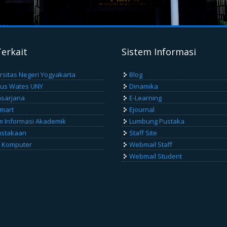
Terkait
Sistem Informasi
rsitas Negeri Yogyakarta
Blog
us Wates UNY
Dinamika
sarjana
E-Learning
Smart
Ejournal
m Informasi Akademik
Lumbung Pustaka
ustakaan
Staff Site
 Komputer
Webmail Staff
Webmail Student