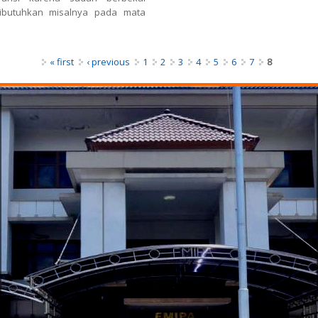
ibutuhkan misalnya pada mata
« first
‹ previous
1
2
3
4
5
6
7
8