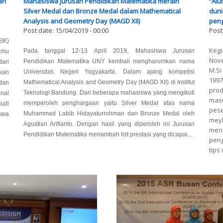
ri
Mahasiswa Jurusan Pendidikan Matematika meraih
“Alu
Silver Medal dan Bronze Medal dalam Mathematical
duni
Analysis and Geometry Day (MAGD XII)
pen
Post date:
15/04/2019 - 00:00
Post
KBK)
Kegi
Pada tanggal 12-13 April 2019, Mahasiswa Jurusan
amu
Nove
Pendidikan Matematika UNY kembali mengharumkan nama
ari
M.S
Universitas Negeri Yogyakarta. Dalam ajang kompetisi
kan
1997
Mathematical Analysis and Geometry Day (MAGD XII) di Institut
dan
pro
Teknologi Bandung. Dari beberapa mahasiswa yang mengikuti
nal
mas
memperoleh penghargaan yaitu Silver Medal atas nama
tudi
pese
Muhammad Labib Hidayaturrohman dan Bronze Medal oleh
swa
meyl
Agustian Arifianto. Dengan hasil yang diperoleh ini Jurusan
men
Pendidikan Matematika menambah list prestasi yang dicapai...
peng
tips