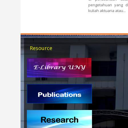
pengetahuan yang d
kuliah aktuaria atau...
Pages
Resource