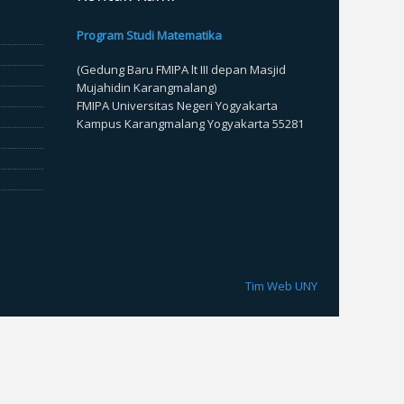
Program Studi Matematika
(Gedung Baru FMIPA lt III depan Masjid
Mujahidin Karangmalang)
FMIPA Universitas Negeri Yogyakarta
Kampus Karangmalang Yogyakarta 55281
Tim Web UNY