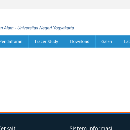
Pendaftaran
Tracer Study
Download
Galeri
La
Terkait
Sistem Informasi