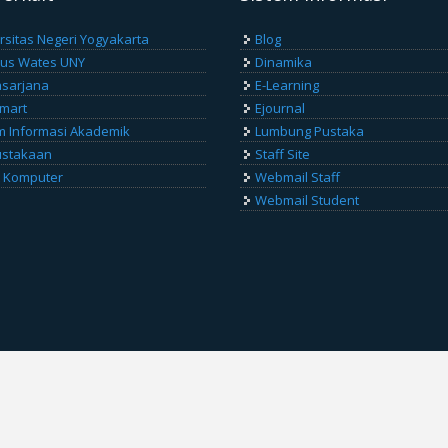
rsitas Negeri Yogyakarta
Blog
us Wates UNY
Dinamika
sarjana
E-Learning
Smart
Ejournal
m Informasi Akademik
Lumbung Pustaka
ustakaan
Staff Site
 Komputer
Webmail Staff
Webmail Student