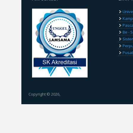
Unive
Kamp
Pasca
Be - 
Siste
Perp
Pusat
Copyright © 2026,