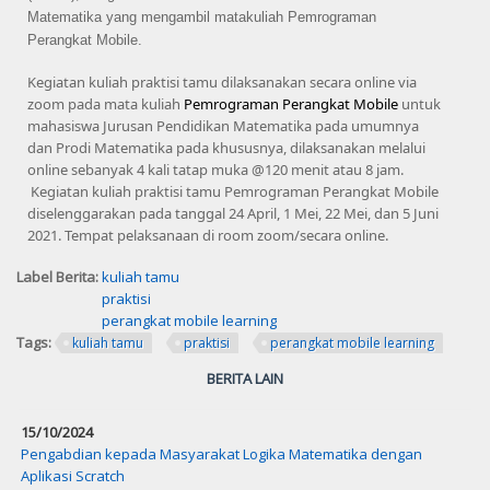
Matematika yang mengambil matakuliah Pemrograman
Perangkat Mobile.
Kegiatan
kuliah praktisi tamu dilaksanakan
secara online via
zoom pada mata kuliah
Pemrograman Perangkat Mobile
untuk
mahasiswa
Jurusan Pendidikan Matematika pada umumnya
dan
Prodi Matematika
pada khususnya,
dilaksanakan melalui
online sebanyak
4
kali tatap muka @1
2
0 menit atau
8
jam.
Kegiatan kuliah praktisi tamu Pemrograman Perangkat Mobile
diselenggarakan pada tanggal 24 April, 1 Mei, 22 Mei, dan 5 Juni
2021. Tempat pelaksanaan di room zoom/secara online.
Label Berita:
kuliah tamu
praktisi
perangkat mobile learning
Tags:
kuliah tamu
praktisi
perangkat mobile learning
BERITA LAIN
15/10/2024
Pengabdian kepada Masyarakat Logika Matematika dengan
Aplikasi Scratch