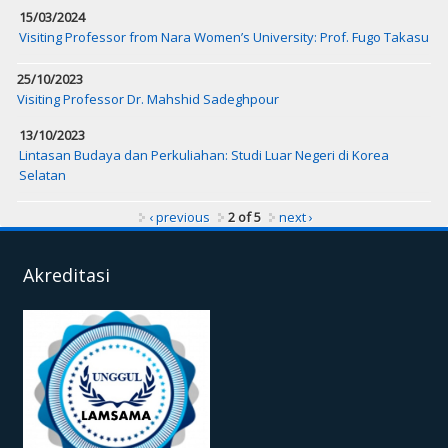
15/03/2024
Visiting Professor from Nara Women’s University: Prof. Fugo Takasu
25/10/2023
Visiting Professor Dr. Mahshid Sadeghpour
13/10/2023
Lintasan Budaya dan Perkuliahan: Studi Luar Negeri di Korea
Selatan
‹ previous
2 of 5
next ›
Akreditasi